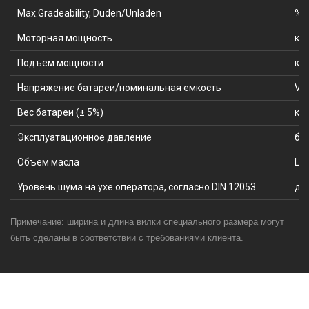
Max.Gradeability, Duden/Unladen
%
Моторная мощность
кВ
Подъем мощности
кВ
Напряжение батареи/номинальная емкость
V/
Вес батареи (± 5%)
кг
Эксплуатационное давление
ба
Объем масла
L/
Уровень шума на ухе оператора, согласно DIN 12053
дБ 
Примечание: ширина и длина вилки специального размера могут
быть сделаны в соответствии с требованиями клиента.