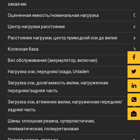
заказчик
Оцененная емкость/номинальная нагрузка
Q (
Центр нагрузки расстояние
c (
Расстояние нагрузки, центр приводной оси до вилки
x (
Колесная база
Y (
Вес обслуживания (аккумулятор, включая).
кг
Нагрузка оси, передняя/сзади, Unladen
кг
Загрузка оси, досягаемость вилки, нагруженная
кг
передняя/задняя часть
Загрузка оси, втяжение вилки, нагруженная передняя/
кг
задняя часть
Шины: сплошная резина, суперластичная,
пневматическая, полиуретановая