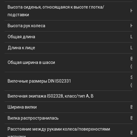
Высота сиденья, относящаяся к высоте глотка/
H7
подставки
Высота рук колеса
H8
Общая длина
L1 
Длина к лице
L2 
B1
Общая ширина в шасси
(м
S/
Вилочные размеры DIN IS02331
(м
Вилочная экипажа IS02328, класс/тип A, B
Ширина вилки
B3
Вилка распространилась
B5
Расстояние между руками колеса/поверхностями
B4
нагрузки