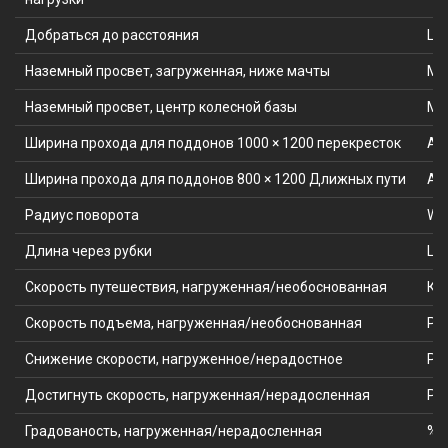
Добраться до расстояния
L4 
Наземный просвет, загруженная, ниже мачты
M1
Наземный просвет, центр колесной базы
M2
Ширина прохода для поддонов 1000 × 1200 перекресток
Ас
Ширина прохода для поддонов 800 × 1200 Длижных пути
Ас
Радиус поворота
WA
Длина через рубки
L7 
Скорость путешествия, нагруженная/необоснованная
Км
Скорость подъема, нагруженная/необоснованная
РС
Снижение скорости, нагруженное/нерадостное
РС
Достигнуть скорость, нагруженная/нерадосленная
РС
Градованость, нагруженная/нерадосленная
%