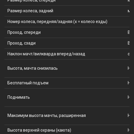
Размер колеса, спереди
мм
Размер колеса, задний
мм
Номер колеса, передняя/задняя (x = колесо езды)
Проход, спереди
B1
Проход, сзади
B1
Наклон мачт/вилкварда вперед/назад
α/β
Высота, мачта снизилась
H1
Бесплатный подъем
H2
Поднимать
H3
Максимум высота мачты, расширенная
H4
Высота верхней охраны (каюта)
H6