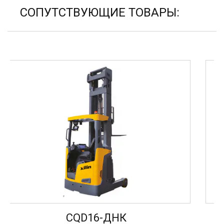
СОПУТСТВУЮЩИЕ ТОВАРЫ:
CQD20-D
К