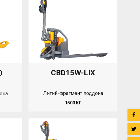
CBD15W-LIX
0
Литий-фрагмент поддона
она
1500 КГ