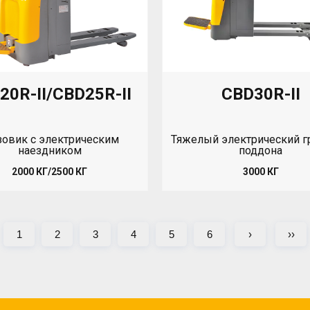
20R-II/CBD25R-II
CBD30R-II
зовик с электрическим
Тяжелый электрический г
наездником
поддона
2000 КГ/2500 КГ
3000 КГ
1
2
3
4
5
6
›
››