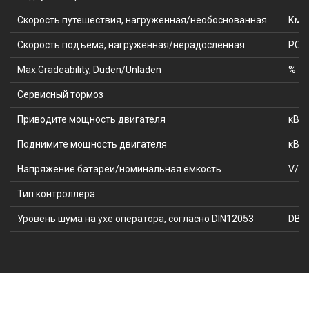
Скорость путешествия, нагруженная/необоснованная
Км/
Скорость подъема, нагруженная/нерадосленная
РС
Max.Gradeability, Duden/Unladen
%
Сервисный тормоз
Приводите мощность двигателя
кВт
Поднимите мощность двигателя
кВт
Напряжение батареи/номинальная емкость
V/A
Тип контроллера
Уровень шума на ухе оператора, согласно DIN12053
DB (