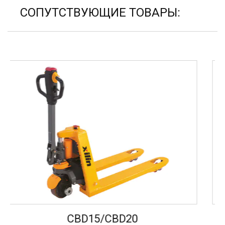
СОПУТСТВУЮЩИЕ ТОВАРЫ:
CBD15W-LIX
BD20