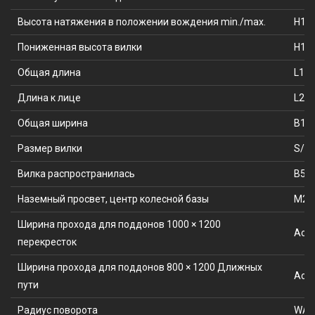
Высота натяжения в положении вождения min./max.
H14 
Пониженная высота вилки
H13 
Общая длина
L1 (
Длина к лице
L2 (
Общая ширина
B1 (
Размер вилки
S/E/
Вилка распространилась
B5 (
Наземный просвет, центр колесной базы
M2 
Ширина прохода для поддонов 1000 × 1200
Аст 
перекресток
Ширина прохода для поддонов 800 × 1200 Длижных
Аст 
пути
Радиус поворота
WA 