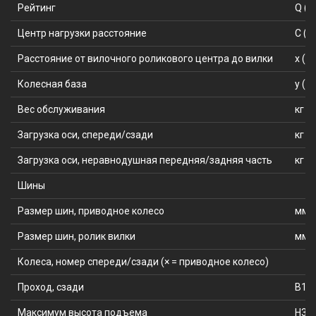
Рейтинг
Q (T
Центр нагрузки расстояние
C (м
Расстояние от вилочного роликового центра до вилки
x (м
Колесная база
y (м
Вес обслуживания
кг
Загрузка оси, спереди/сзади
кг
Загрузка оси, неравнодушная передняя/задняя часть
кг
Шины
Размер шин, приводное колесо
мм
Размер шин, ролик вилки
мм
Колеса, номер спереди/сзади (× = приводное колесо)
Проход, сзади
B11 
Максимум высота подъема
H3 (