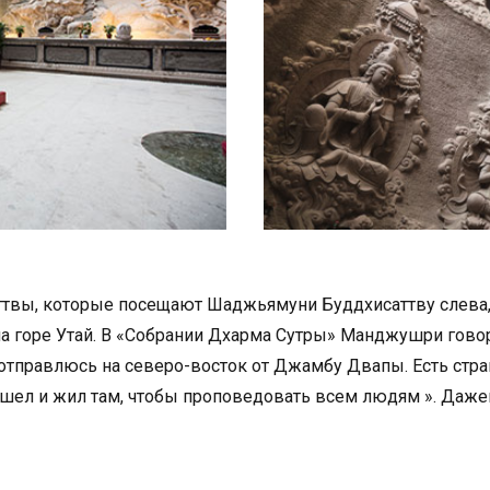
ттвы, которые посещают Шаджьямуни Буддхисаттву слева,
на горе Утай. В «Собрании Дхарма Сутры» Манджушри гово
 отправлюсь на северо-восток от Джамбу Двапы. Есть стра
шел и жил там, чтобы проповедовать всем людям ». Дажена