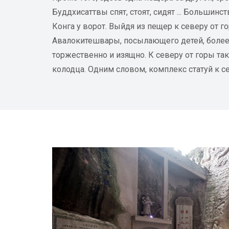
Буддхисаттвы спят, стоят, сидят ... Большинс
Конга у ворот. Выйдя из пещер к северу от 
Авалокитешвары, посылающего детей, более
торжественно и изящно. К северу от горы та
колодца. Одним словом, комплекс статуй к се