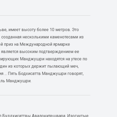
ве, имеет высоту более 10 метров. Это
, созданная несколькими каменотесами из
той приз на Международной ярмарке
то является высоким подтверждением ее
лирующих Манджушри находятся на утесе по
 один из которых держит пылающий меч,
я ... Пять Бодхисаттв Манджушри говорят,
тель Манджушри.
зал Буддхисаттвы Авалокитешвара. Изогнутые