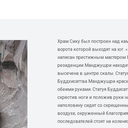
Храм Сику был построен над к
ворота которой выходят на юг. 
написан престижным мастером Ю
резиденции Манджушри находит
высечена в центре скалы. Стат
Буддхисаттва Манджушри красив
обеими руками. Статуя Буддисат
скрестив ноги и положив руки 
наполовину сидит со скрещенным
воздухе, окруженный благоприя
последователей стоят на коленя