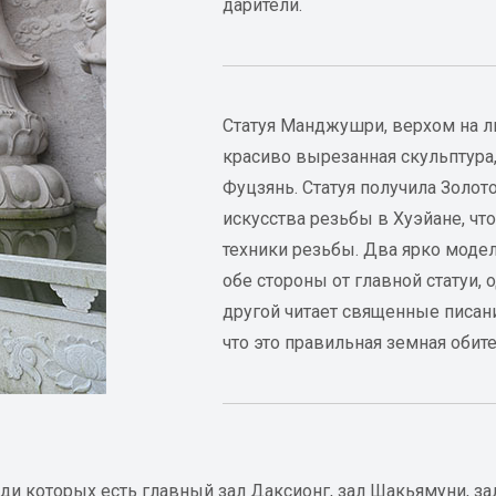
дарители.
Статуя Манджушри, верхом на ль
красиво вырезанная скульптура
Фуцзянь. Статуя получила Золо
искусства резьбы в Хуэйане, ч
техники резьбы. Два ярко моде
обе стороны от главной статуи,
другой читает священные писани
что это правильная земная оби
реди которых есть главный зал Даксионг, зал Шакьямуни, 