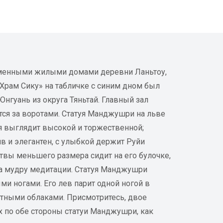
аменными жилыми домами деревни Ланьтоу,
«Храм Сику» на табличке с синим дном был
нгуань из округа Тяньтай. Главный зал
ся за воротами. Статуя Манджушри на льве
уя выглядит высокой и торжественной;
 и элегантен, с улыбкой держит Руйи
твы меньшего размера сидит на его булочке,
на мудру медитации. Статуя Манджушри
и ногами. Его лев парит одной ногой в
тными облаками. Присмотритесь, двое
х по обе стороны статуи Манджушри, как