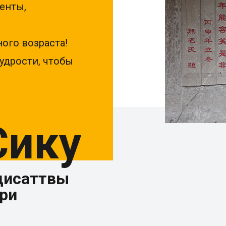
енты,
ого возраста!
удрости, чтобы
Сику
дисаттвы
ри