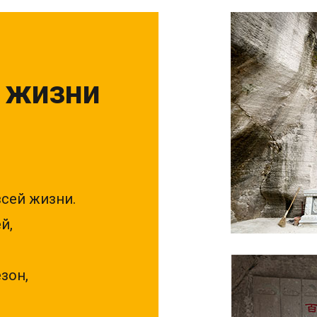
 жизни
всей жизни.
й,
зон,