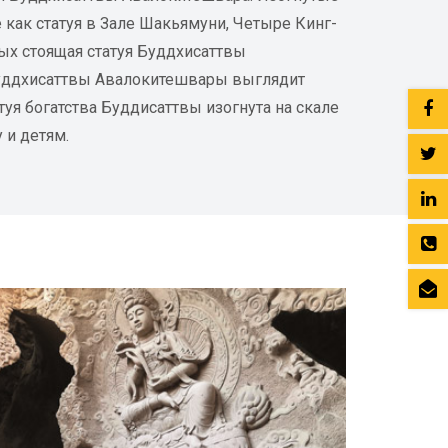
ие как статуя в Зале Шакьямуни, Четыре Кинг-
рых стоящая статуя Буддхисаттвы
Буддхисаттвы Авалокитешвары выглядит
уя богатства Буддисаттвы изогнута на скале
 и детям.